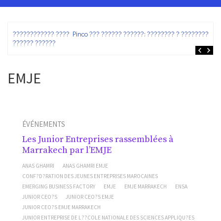
ez
???????????? ???? Pinco ??? ?????? ??????: ???????? ? ???????? ?
?????? ??????
EMJE
ÉVÉNEMENTS
Les Junior Entreprises rassemblées à
Marrakech par l’EMJE
ANAS GHAMRI
ANAS GHAMRI EMJE
CONF?D?RATION DES JEUNES ENTREPRISES MAROCAINES
EMERGING BUSINESS FACTORY
EMJE
EMJE MARRAKECH
ENSA
JUNIOR CEO?S
JUNIOR CEO?S EMJE
JUNIOR CEO?S EMJE MARRAKECH
JUNIOR ENTREPRISE DE L??COLE NATIONALE DES SCIENCES APPLIQU?ES