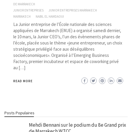
DE MARRAKECH
JUNIOR ENTREPRISES
JUNIOR ENTREPRISES MARRAKECH
MARRAKECH
NABIL EL HAMDAOUI
La Junior entreprise de l’École nationale des sciences
appliquées de Marrakech (EMJE) a organisé samedi dernier,
le 10 mars, la Junior CEO’s, l’un des évènements phares de
l’école, placée sous le thème «jeune entrepreneur, un choix
stratégique privilégié face aux déséquilibres
socioéconomiques». Organisé à l’Emerging Business
Factory, premier incubateur et espace de coworking privé
au […]
READ MORE
Posts Populaires
Mehdi Bennani sur le podium du 8e Grand prix
de Marrakech WTCC