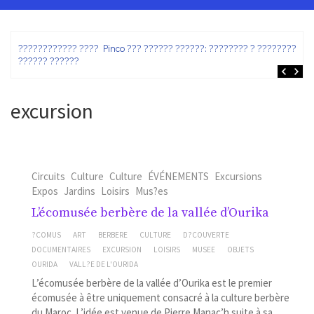
ez
???????????? ???? Pinco ??? ?????? ??????: ???????? ? ???????? ?
?????? ??????
excursion
Circuits
Culture
Culture
ÉVÉNEMENTS
Excursions
Expos
Jardins
Loisirs
Mus?es
L’écomusée berbère de la vallée d’Ourika
?COMUS
ART
BERBERE
CULTURE
D?COUVERTE
DOCUMENTAIRES
EXCURSION
LOISIRS
MUSEE
OBJETS
OURIDA
VALL?E DE L'OURIDA
L’écomusée berbère de la vallée d’Ourika est le premier
écomusée à être uniquement consacré à la culture berbère
du Maroc. L’idée est venue de Pierre Manac’h suite à sa