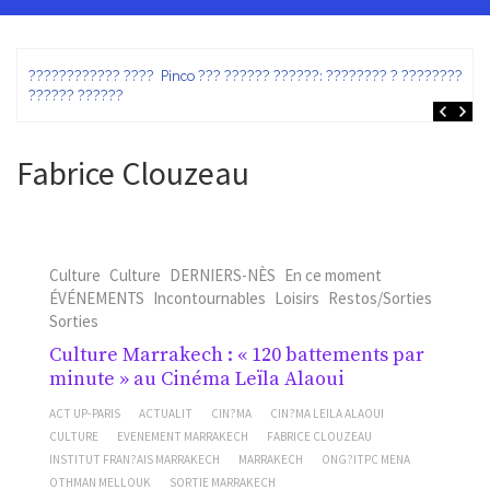
ez
???????????? ???? Pinco ??? ?????? ??????: ???????? ? ???????? ?
?????? ??????
Fabrice Clouzeau
Culture
Culture
DERNIERS-NÈS
En ce moment
ÉVÉNEMENTS
Incontournables
Loisirs
Restos/Sorties
Sorties
Culture Marrakech : « 120 battements par
minute » au Cinéma Leïla Alaoui
ACT UP-PARIS
ACTUALIT
CIN?MA
CIN?MA LEILA ALAOUI
CULTURE
EVENEMENT MARRAKECH
FABRICE CLOUZEAU
INSTITUT FRAN?AIS MARRAKECH
MARRAKECH
ONG?ITPC MENA
OTHMAN MELLOUK
SORTIE MARRAKECH