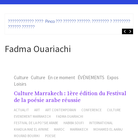
ez
???????????? ???? Pinco ??? ?????? ??????: ???????? ? ???????? ?
?????? ??????
Fadma Ouariachi
Culture
Culture
En ce moment
ÉVÉNEMENTS
Expos
Loisirs
Culture Marrakech : 1ère édition du Festival
de la poésie arabe réussie
ACTUALIT
ART
ART CONTEMPORAIN
CONFERENCE
CULTURE
EVENEMENT MARRAKECH
FADMA OUARIACHI
FESTIVAL DE LA PO?SIE ARABE
HABIBA SOUFI
INTERNATIONAL
KHADIJA MAE EL AYNINE
MAROC
MARRAKECH
MOHAMED EL AARAJ
MOURAD BOURIKI
POESIE