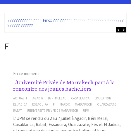
ez
???????????? ???? Pinco ??? ?????? ??????: ???????? ? ???????? ?
?????? ??????
F
En ce moment
L’Université Privée de Marrakech part à la
rencontre des jeunes bacheliers
ACTUALIT
AGADIR
B?NI MELLAL
CASABLANCA
EDUCATION
EL JADIDA
ESSAOUIRA
F
MAROC
MARRAKECH
OUARZAZATE
RABAT
UNINVERSIT? PRIV?E DE MARRAKECH
UPM
L’UPM se rendra du 2 au 7 juillet à Agadir, Béni Mellal,
Casablanca, Rabat, Essaouira, Ouarzazate, Fés et El Jadida,
et rencontrera de jeunes jeunes bacheliers et leurs