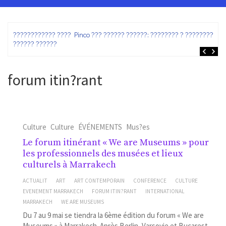
ez
???????????? ???? Pinco ??? ?????? ??????: ???????? ? ???????? ?
?????? ??????
forum itin?rant
Culture
Culture
ÉVÉNEMENTS
Mus?es
Le forum itinérant « We are Museums » pour
les professionnels des musées et lieux
culturels à Marrakech
ACTUALIT
ART
ART CONTEMPORAIN
CONFERENCE
CULTURE
EVENEMENT MARRAKECH
FORUM ITIN?RANT
INTERNATIONAL
MARRAKECH
WE ARE MUSEUMS
Du 7 au 9 mai se tiendra la 6ème édition du forum « We are
Museums » à Marrakech. Après Berlin, Varsovie et Bucarest,