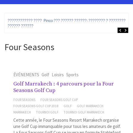
ez
???????????? ???? Pinco ??? ?????? ??????: ???????? ? ???????? ?
?????? ??????
Four Seasons
ÉVÉNEMENTS
Golf
Loisirs
Sports
Golf Marrakech : 4 parcours pour la Four
Seasons Golf Cup
FOUR SEASONS
FOUR SEASONS GOLF CUP
FOUR SEASONS GOLF CUP 2018
GOLF
GOLF MARRAKECH
MARRAKECH
TOURNOI GOLF
TOURNOI GOLF MARRAKECH
Cette année, le Four Seasons Resort Marrakech organise
une Golf Cup immanquable pour tous les amateurs de golf.
La Four Seasons Golf Cup se jouera en formule Stableford,