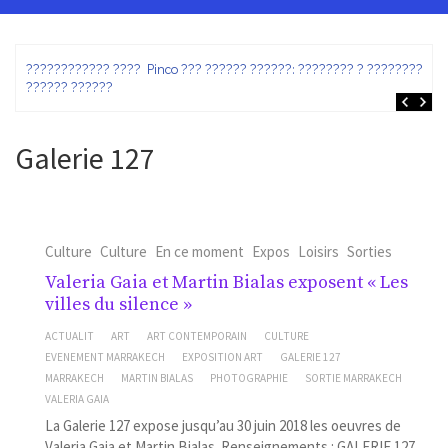
ez
???????????? ???? Pinco ??? ?????? ??????: ???????? ? ???????? ?
?????? ??????
Galerie 127
Culture
Culture
En ce moment
Expos
Loisirs
Sorties
Valeria Gaia et Martin Bialas exposent « Les
villes du silence »
ACTUALIT
ART
ART CONTEMPORAIN
CULTURE
EVENEMENT MARRAKECH
EXPOSITION ART
GALERIE 127
MARRAKECH
MARTIN BIALAS
PHOTOGRAPHIE
SORTIE MARRAKECH
VALERIA GAIA
La Galerie 127 expose jusqu’au 30 juin 2018 les oeuvres de
Valeria Gaia et Martin Bialas. Renseignements : GALERIE 127