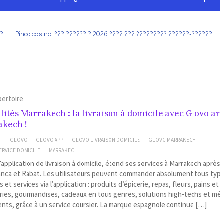
??
Pinco casino: ??? ?????? ? 2026 ???? ??? ????????? ??????-??????
pertoire
lités Marrakech : la livraison à domicile avec Glovo ar
akech !
T
GLOVO
GLOVO APP
GLOVO LIVRAISON DOMICILE
GLOVO MARRAKECH
ERVICE DOMICILE
MARRAKECH
l’application de livraison à domicile, étend ses services à Marrakech aprè
anca et Rabat. Les utilisateurs peuvent commander absolument tous ty
s et services via l’application : produits d’épicerie, repas, fleurs, pains et
ries, gourmandises, cadeaux en tous genres, solutions high-techs et 
ts, grâce à un service coursier. La marque espagnole continue […]