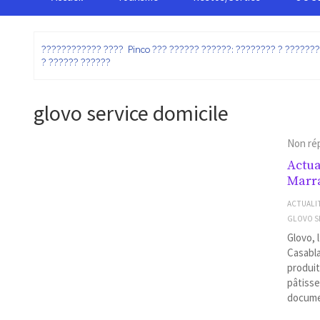
:
???????????? ???? Pinco ??? ?????? ??????: ???????? ? ??????
? ?????? ??????
glovo service domicile
Non ré
Actua
Marr
ACTUALI
GLOVO S
Glovo, 
Casabl
produit
pâtisse
documen