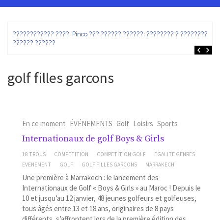
ez
???????????? ???? Pinco ??? ?????? ??????: ???????? ? ???????? ?
?????? ??????
golf filles garcons
En ce moment
ÉVÉNEMENTS
Golf
Loisirs
Sports
Internationaux de golf Boys & Girls
18 TROUS
COMPETITION
COMPETITION GOLF
EGALITE GENRES
EVENEMENT
GOLF
GOLF FILLES GARCONS
MARRAKECH
Une première à Marrakech : le lancement des
Internationaux de Golf « Boys & Girls » au Maroc ! Depuis le
10 et jusqu’au 12 janvier, 48 jeunes golfeurs et golfeuses,
tous âgés entre 13 et 18 ans, originaires de 8 pays
différents, s’affrontent lors de la première édition des