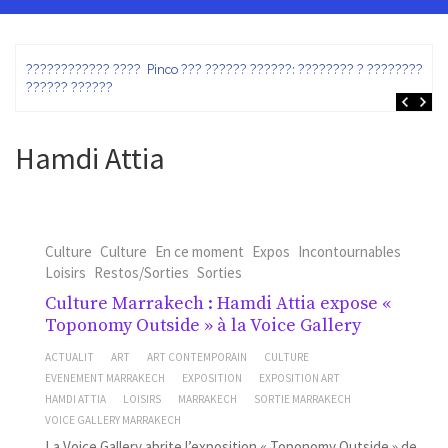
ez
???????????? ???? Pinco ??? ?????? ??????: ???????? ? ???????? ?
?????? ??????
Hamdi Attia
Culture
Culture
En ce moment
Expos
Incontournables
Loisirs
Restos/Sorties
Sorties
Culture Marrakech : Hamdi Attia expose «
Toponomy Outside » à la Voice Gallery
ACTUALIT
ART
ART CONTEMPORAIN
CULTURE
EVENEMENT MARRAKECH
EXPOSITION
EXPOSITION ART
HAMDI ATTIA
LOISIRS
MARRAKECH
SORTIE MARRAKECH
VOICE GALLERY MARRAKECH
La Voice Gallery abrite l’exposition « Toponomy Outside » de