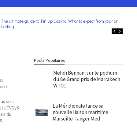
The ultimate guide to Pin Up Casino: What to expect from your online
Lei
betting
ent
Posts Populaires
s
Mehdi Bennani sur le podium
du 8e Grand prix de Marrakech
IEL
WTCC
AKECH
us sur :
La Méridionale lance sa
7btUCVGy6
nouvelle liaison maritime
ais du
Marseille-Tanger Med
 &