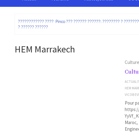
:
???????????? ???? Pinco ??? ?????? ??????: ???????? ? ??????
? ?????? ??????
HEM Marrakech
Cultur
Cultu
ACTUALI
HEM MAR
VICOB EV
Pour pa
https:
YyVf_K
Maroc, 
Engine