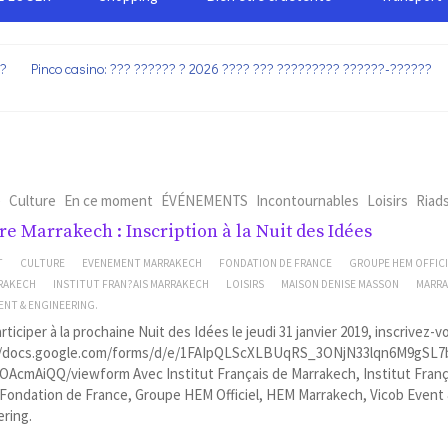
??
Pinco casino: ??? ?????? ? 2026 ???? ??? ????????? ??????-??????
e
Culture
En ce moment
ÉVÉNEMENTS
Incontournables
Loisirs
Riad
re Marrakech : Inscription à la Nuit des Idées
T
CULTURE
EVENEMENT MARRAKECH
FONDATION DE FRANCE
GROUPE HEM OFFIC
RAKECH
INSTITUT FRAN?AIS MARRAKECH
LOISIRS
MAISON DENISE MASSON
MARR
ENT & ENGINEERING.
rticiper à la prochaine Nuit des Idées le jeudi 31 janvier 2019, inscrivez-vo
//docs.google.com/forms/d/e/1FAIpQLScXLBUqRS_3ONjN33lqn6M9gSL
OAcmAiQQ/viewform Avec Institut Français de Marrakech, Institut Franç
Fondation de France, Groupe HEM Officiel, HEM Marrakech, Vicob Event
ering.