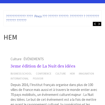
ez
???????????? ???? Pinco ??? ?????? ??????: ???????? ? ???????? ?
?????? ??????
HEM
Culture
ÉVÉNEMENTS
3eme édition de La Nuit des idées
BUSINESS SCHOOL
CONFERENCE
CULTURE
HEM
IMAGINATION
INTERNATIONAL
POUVOIR
Depuis 2016, l’Institut français organise dans plus de 100
villes de France mais aussi et à travers le monde entier avec
70 pays mobilisés, un évènement culturel majeur : La Nuit
des Idées. Le but de cet événement est a la fois de mettre
en avant le rayonnement culturel, la coopération et les