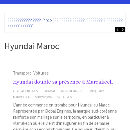
ez
???????????? ???? Pinco ??? ?????? ??????: ???????? ? ???????? ?
?????? ??????
Hyundai Maroc
Transport
Voitures
Hyundai double sa présence à Marrakech
GLOBAL ENGINES
HYUNDAI
HYUNDAI MAROC
IONIQ HYBRIDE
MARRAKECH
SHOWROOM
VOITURES
L’année commence en trombe pour Hyundai au Maroc.
Représentée par Global Engines, la marque sud-coréenne
renforce son maillage sur le territoire, en particulier à
Marrakech où elle vient d’inaugurer en fin de semaine
dernière son second showroom. Ce nouveau flagship, qui