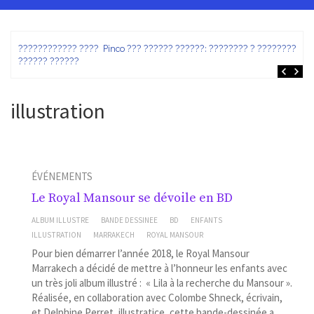
ez
???????????? ???? Pinco ??? ?????? ??????: ???????? ? ???????? ?
?????? ??????
illustration
ÉVÉNEMENTS
Le Royal Mansour se dévoile en BD
ALBUM ILLUSTRE
BANDE DESSINEE
BD
ENFANTS
ILLUSTRATION
MARRAKECH
ROYAL MANSOUR
Pour bien démarrer l’année 2018, le Royal Mansour
Marrakech a décidé de mettre à l’honneur les enfants avec
un très joli album illustré : « Lila à la recherche du Mansour ».
Réalisée, en collaboration avec Colombe Shneck, écrivain,
et Delphine Perret, illustratice, cette bande-dessinée a