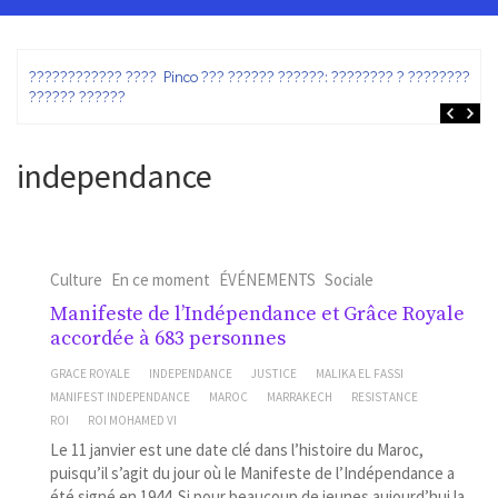
ez
???????????? ???? Pinco ??? ?????? ??????: ???????? ? ???????? ?
?????? ??????
independance
Culture
En ce moment
ÉVÉNEMENTS
Sociale
Manifeste de l’Indépendance et Grâce Royale
accordée à 683 personnes
GRACE ROYALE
INDEPENDANCE
JUSTICE
MALIKA EL FASSI
MANIFEST INDEPENDANCE
MAROC
MARRAKECH
RESISTANCE
ROI
ROI MOHAMED VI
Le 11 janvier est une date clé dans l’histoire du Maroc,
puisqu’il s’agit du jour où le Manifeste de l’Indépendance a
été signé en 1944. Si pour beaucoup de jeunes aujourd’hui la