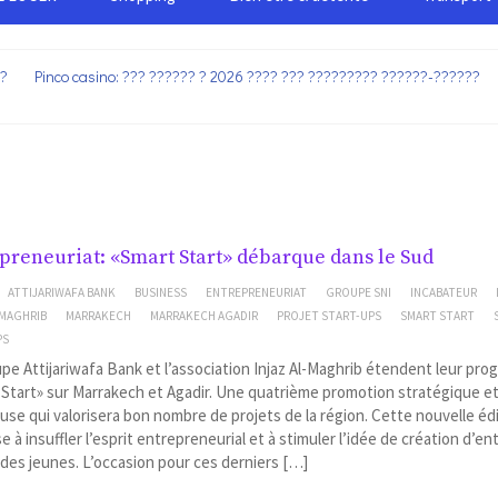
??
Pinco casino: ??? ?????? ? 2026 ???? ??? ????????? ??????-??????
preneuriat: «Smart Start» débarque dans le Sud
ATTIJARIWAFA BANK
BUSINESS
ENTREPRENEURIAT
GROUPE SNI
INCABATEUR
 MAGHRIB
MARRAKECH
MARRAKECH AGADIR
PROJET START-UPS
SMART START
PS
pe Attijariwafa Bank et l’association Injaz Al-Maghrib étendent leur pr
Start» sur Marrakech et Agadir. Une quatrième promotion stratégique e
use qui valorisera bon nombre de projets de la région. Cette nouvelle éd
se à insuffler l’esprit entrepreneurial et à stimuler l’idée de création d’en
des jeunes. L’occasion pour ces derniers […]