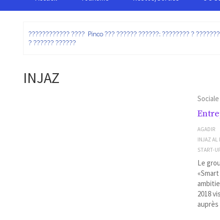
:
???????????? ???? Pinco ??? ?????? ??????: ???????? ? ??????
? ?????? ??????
INJAZ
Sociale
Entre
AGADIR
INJAZ AL
START-U
Le grou
«Smart 
ambitie
2018 vi
auprès 