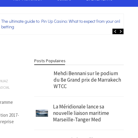
The ultimate guide to Pin Up Casino: What to expect from your online
Lei
betting
ent
Posts Populaires
Mehdi Bennani sur le podium
du 8e Grand prix de Marrakech
INJAZ
WTCC
SOCIAL
ogramme
La Méridionale lance sa
t
nouvelle liaison maritime
ition 2017-
Marseille-Tanger Med
treprise