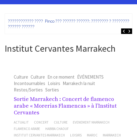
ez
???????????? ???? Pinco ??? ?????? ??????: ???????? ? ???????? ?
?????? ??????
Institut Cervantes Marrakech
Culture
Culture
En ce moment
ÉVÉNEMENTS
Incontournables
Loisirs
Marrakech la nuit
Restos/Sorties
Sorties
Sortie Marrakech : Concert de flamenco
arabe « Morerias Flamencas » à l’Institut
Cervantes
ACTUALIT
CONCERT
CULTURE
EVENEMENT MARRAKECH
FLAMENCO ARABE
HABIBA CHAOUF
INSTITUT CERVANTES MARRAKECH
LOISIRS
MAROC
MARRAKECH