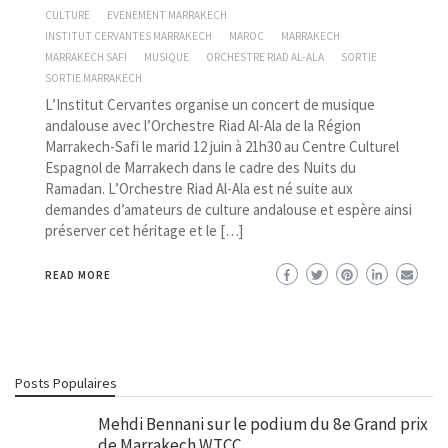
CULTURE
EVENEMENT MARRAKECH
INSTITUT CERVANTES MARRAKECH
MAROC
MARRAKECH
MARRAKECH SAFI
MUSIQUE
ORCHESTRE RIAD AL-ALA
SORTIE
SORTIE MARRAKECH
L’Institut Cervantes organise un concert de musique
andalouse avec l’Orchestre Riad Al-Ala de la Région
Marrakech-Safi le marid 12 juin à 21h30 au Centre Culturel
Espagnol de Marrakech dans le cadre des Nuits du
Ramadan. L’Orchestre Riad Al-Ala est né suite aux
demandes d’amateurs de culture andalouse et espère ainsi
préserver cet héritage et le […]
READ MORE
Posts Populaires
Mehdi Bennani sur le podium du 8e Grand prix
de Marrakech WTCC