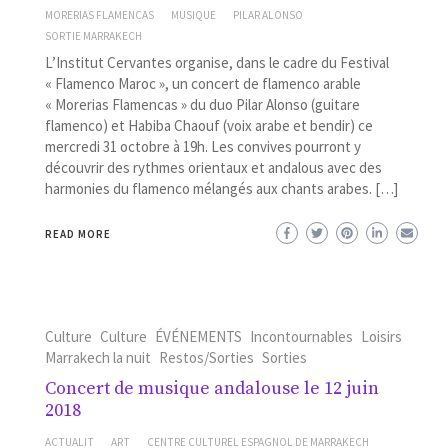
MORERIAS FLAMENCAS
MUSIQUE
PILAR ALONSO
SORTIE MARRAKECH
L’Institut Cervantes organise, dans le cadre du Festival
« Flamenco Maroc », un concert de flamenco arable
« Morerias Flamencas » du duo Pilar Alonso (guitare
flamenco) et Habiba Chaouf (voix arabe et bendir) ce
mercredi 31 octobre à 19h. Les convives pourront y
découvrir des rythmes orientaux et andalous avec des
harmonies du flamenco mélangés aux chants arabes. […]
READ MORE
Culture
Culture
ÉVÉNEMENTS
Incontournables
Loisirs
Marrakech la nuit
Restos/Sorties
Sorties
Concert de musique andalouse le 12 juin
2018
ACTUALIT
ART
CENTRE CULTUREL ESPAGNOL DE MARRAKECH