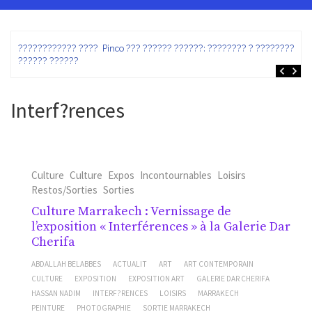
ez
???????????? ???? Pinco ??? ?????? ??????: ???????? ? ???????? ?
?????? ??????
Interf?rences
Culture
Culture
Expos
Incontournables
Loisirs
Restos/Sorties
Sorties
Culture Marrakech : Vernissage de
l’exposition « Interférences » à la Galerie Dar
Cherifa
ABDALLAH BELABBES
ACTUALIT
ART
ART CONTEMPORAIN
CULTURE
EXPOSITION
EXPOSITION ART
GALERIE DAR CHERIFA
HASSAN NADIM
INTERF?RENCES
LOISIRS
MARRAKECH
PEINTURE
PHOTOGRAPHIE
SORTIE MARRAKECH