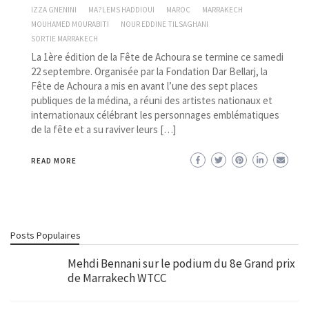
IZZA GNENINI
MA?LEMS HADDIOUI
MAROC
MARRAKECH
MOUHAMED MOURABITI
NOUR EDDINE TILSAGHANI
SORTIE MARRAKECH
La 1ère édition de la Fête de Achoura se termine ce samedi
22 septembre. Organisée par la Fondation Dar Bellarj, la
Fête de Achoura a mis en avant l’une des sept places
publiques de la médina, a réuni des artistes nationaux et
internationaux célébrant les personnages emblématiques
de la fête et a su raviver leurs […]
READ MORE
Posts Populaires
Mehdi Bennani sur le podium du 8e Grand prix
de Marrakech WTCC