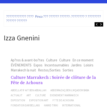
ez
???????????? ???? Pinco ??? ?????? ??????: ???????? ? ???????? ?
?????? ??????
Izza Gnenini
Ap?ros & avant-bo?tes
Culture
Culture
En ce moment
ÉVÉNEMENTS
Expos
Incontournables
Jardins
Loisirs
Marrakech la nuit
Restos/Sorties
Sorties
Culture Marrakech : Soirée de clôture de la
Fête de Achoura
ABDELLATIF AIT BEN ABDALLAH
ABDERRAZAQ BEN LMQADEM BABA
ACTUALIT
ART
CULTURE
EVENEMENT MARRAKECH
EXPOSITION
EXPOSITION ART
F?TE DE ACHOURA
FONDATION DAR BELLARJ
HAMID TRIKI
INTERNATIONAL