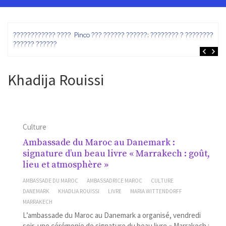
ez
???????????? ???? Pinco ??? ?????? ??????: ???????? ? ???????? ?
?????? ??????
Khadija Rouissi
Culture
Ambassade du Maroc au Danemark :
signature d’un beau livre « Marrakech : goût,
lieu et atmosphère »
AMBASSADE DU MAROC
AMBASSADRICE MAROC
CULTURE
DANEMARK
KHADIJA ROUISSI
LIVRE
MARIA WITTENDORFF
MARRAKECH
L’ambassade du Maroc au Danemark a organisé, vendredi
soir, une cérémonie de signature du beau livre « Marrakech :