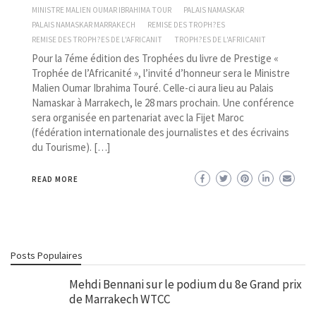
MINISTRE MALIEN OUMAR IBRAHIMA TOUR
PALAIS NAMASKAR
PALAIS NAMASKAR MARRAKECH
REMISE DES TROPH?ES
REMISE DES TROPH?ES DE L'AFRICANIT
TROPH?ES DE L'AFRIICANIT
Pour la 7éme édition des Trophées du livre de Prestige «
Trophée de l’Africanité », l’invité d’honneur sera le Ministre
Malien Oumar Ibrahima Touré. Celle-ci aura lieu au Palais
Namaskar à Marrakech, le 28 mars prochain. Une conférence
sera organisée en partenariat avec la Fijet Maroc
(fédération internationale des journalistes et des écrivains
du Tourisme). […]
READ MORE
Posts Populaires
Mehdi Bennani sur le podium du 8e Grand prix
de Marrakech WTCC