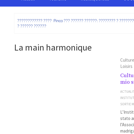
:
???????????? ???? Pinco ??? ?????? ??????: ???????? ? ??????
? ?????? ??????
La main harmonique
Cultur
Loisirs
Cultu
mio s
ACTUALI
INSTITU
SORTIE 
L’Insti
stato a
l’Assoc
madriga