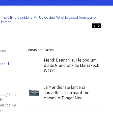
The ultimate guide to Pin Up Casino: What to expect from your online
Lei
betting
ent
Posts Populaires
nces
Mehdi Bennani sur le podium
 / Il
du 8e Grand prix de Marrakech
WTCC
La Méridionale lance sa
nouvelle liaison maritime
ue / Il mio
Marseille-Tanger Med
de
ion.cool Le
e.