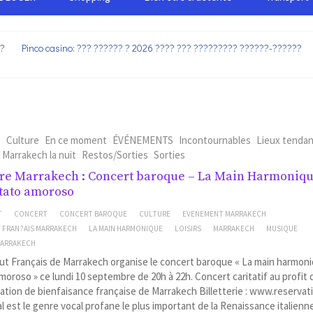
??
Pinco casino: ??? ?????? ? 2026 ???? ??? ????????? ??????-??????
e
Culture
En ce moment
ÉVÉNEMENTS
Incontournables
Lieux tenda
Marrakech la nuit
Restos/Sorties
Sorties
re Marrakech : Concert baroque – La Main Harmonique
tato amoroso
T
CONCERT
CONCERT BAROQUE
CULTURE
EVENEMENT MARRAKECH
T FRAN?AIS MARRAKECH
LA MAIN HARMONIQUE
LOISIRS
MARRAKECH
MUSIQUE
MARRAKECH
tut Français de Marrakech organise le concert baroque « La main harmoniq
moroso » ce lundi 10 septembre de 20h à 22h. Concert caritatif au profit 
iation de bienfaisance française de Marrakech Billetterie : www.reservat
l est le genre vocal profane le plus important de la Renaissance italienn