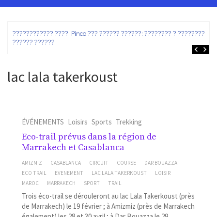
ez
???????????? ???? Pinco ??? ?????? ??????: ???????? ? ???????? ?
?????? ??????
lac lala takerkoust
ÉVÉNEMENTS
Loisirs
Sports
Trekking
Eco-trail prévus dans la région de
Marrakech et Casablanca
AMIZMIZ
CASABLANCA
CIRCUIT
COURSE
DAR BOUAZZA
ECO TRAIL
EVENEMENT
LAC LALA TAKERKOUST
LOISIR
MAROC
MARRAKECH
SPORT
TRAIL
Trois éco-trail se dérouleront au lac Lala Takerkoust (près
de Marrakech) le 19 février ; à Amizmiz (près de Marrakech
également) les 28 et 30 avril ; à Dar Bouazza le 29