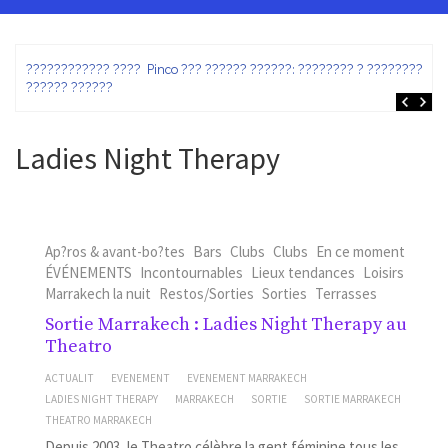
ez
???????????? ???? Pinco ??? ?????? ??????: ???????? ? ???????? ?
?????? ??????
Ladies Night Therapy
Ap?ros & avant-bo?tes
Bars
Clubs
Clubs
En ce moment
ÉVÉNEMENTS
Incontournables
Lieux tendances
Loisirs
Marrakech la nuit
Restos/Sorties
Sorties
Terrasses
Sortie Marrakech : Ladies Night Therapy au
Theatro
ACTUALIT
EVENEMENT
EVENEMENT MARRAKECH
LADIES NIGHT THERAPY
MARRAKECH
SORTIE
SORTIE MARRAKECH
THEATRO MARRAKECH
Depuis 2003, le Theatro célèbre la gent féminine tous les