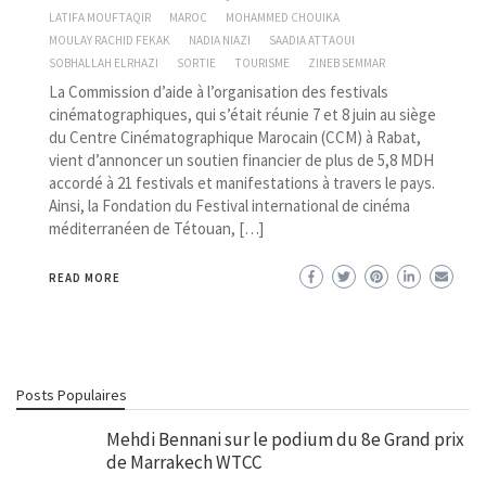
LATIFA MOUFTAQIR
MAROC
MOHAMMED CHOUIKA
MOULAY RACHID FEKAK
NADIA NIAZI
SAADIA ATTAOUI
SOBHALLAH ELRHAZI
SORTIE
TOURISME
ZINEB SEMMAR
La Commission d’aide à l’organisation des festivals
cinématographiques, qui s’était réunie 7 et 8 juin au siège
du Centre Cinématographique Marocain (CCM) à Rabat,
vient d’annoncer un soutien financier de plus de 5,8 MDH
accordé à 21 festivals et manifestations à travers le pays.
Ainsi, la Fondation du Festival international de cinéma
méditerranéen de Tétouan, […]
READ MORE
Posts Populaires
Mehdi Bennani sur le podium du 8e Grand prix
de Marrakech WTCC