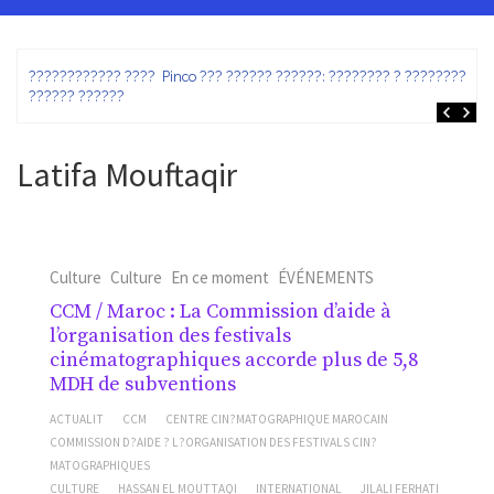
ez
???????????? ???? Pinco ??? ?????? ??????: ???????? ? ???????? ?
?????? ??????
Latifa Mouftaqir
Culture
Culture
En ce moment
ÉVÉNEMENTS
CCM / Maroc : La Commission d’aide à
l’organisation des festivals
cinématographiques accorde plus de 5,8
MDH de subventions
ACTUALIT
CCM
CENTRE CIN?MATOGRAPHIQUE MAROCAIN
COMMISSION D?AIDE ? L?ORGANISATION DES FESTIVALS CIN?
MATOGRAPHIQUES
CULTURE
HASSAN EL MOUTTAQI
INTERNATIONAL
JILALI FERHATI