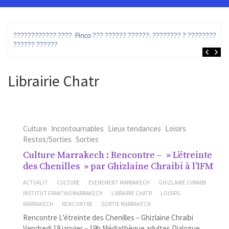
ez
???????????? ???? Pinco ??? ?????? ??????: ???????? ? ???????? ?
?????? ??????
Librairie Chatr
Culture
Incontournables
Lieux tendances
Loisirs
Restos/Sorties
Sorties
Culture Marrakech : Rencontre – » L’étreinte
des Chenilles » par Ghizlaine Chraibi à l’IFM
ACTUALIT
CULTURE
EVENEMENT MARRAKECH
GHIZLAINE CHRAIBI
INSTITUT FRAN?AIS MARRAKECH
LIBRAIRIE CHATR
LOISIRS
MARRAKECH
RENCONTRE
SORTIE MARRAKECH
Rencontre L’étreinte des Chenilles – Ghizlaine Chraibi
Vendredi 18 janvier – 19h Médiathèque adultes Dialogue