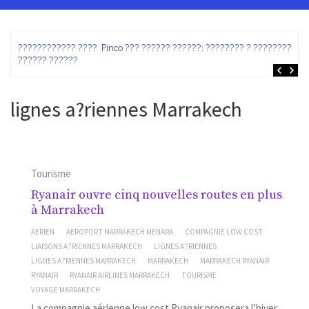
ez
???????????? ???? Pinco ??? ?????? ??????: ???????? ? ???????? ?
?????? ??????
lignes a?riennes Marrakech
Tourisme
Ryanair ouvre cinq nouvelles routes en plus
à Marrakech
AERIEN
AEROPORT MARRAKECH MENARA
COMPAGNIE LOW COST
LIAISONS A?RIENNES MARRAKECH
LIGNES A?RIENNES
LIGNES A?RIENNES MARRAKECH
MARRAKECH
MARRAKECH RYANAIR
RYANAIR
RYANAIR AIRLINES MARRAKECH
TOURISME
VOYAGE MARRAKECH
La compagnie aérienne low cost Ryanair proposera l’hiver