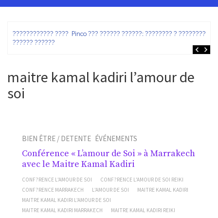
ez
???????????? ???? Pinco ??? ?????? ??????: ???????? ? ???????? ?
?????? ??????
maitre kamal kadiri l’amour de
soi
BIEN ÊTRE / DETENTE
ÉVÉNEMENTS
Conférence « L’amour de Soi » à Marrakech
avec le Maitre Kamal Kadiri
CONF?RENCE L'AMOUR DE SOI
CONF?RENCE L'AMOUR DE SOI REIKI
CONF?RENCE MARRAKECH
L'AMOUR DE SOI
MAITRE KAMAL KADIRI
MAITRE KAMAL KADIRI L'AMOUR DE SOI
MAITRE KAMAL KADIRI MARRAKECH
MAITRE KAMAL KADIRI REIKI