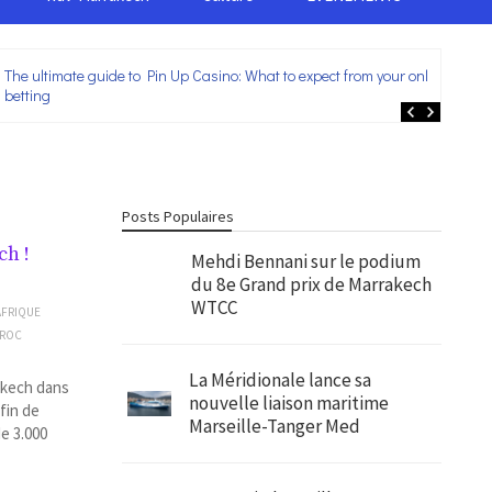
The ultimate guide to Pin Up Casino: What to expect from your online
Lei
betting
ent
Posts Populaires
ch !
Mehdi Bennani sur le podium
du 8e Grand prix de Marrakech
WTCC
AFRIQUE
AROC
La Méridionale lance sa
rakech dans
nouvelle liaison maritime
 fin de
Marseille-Tanger Med
e 3.000