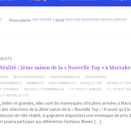
??
Pinco casino: ??? ?????? ? 2026 ???? ??? ????????? ??????-??????
MENTS
Réalité : 2ème saison de la « Nouvelle Top » à Marrake
?DIAYE
BLACH FASHION WEEK
FASHION MARRAKECH
FASHION WEEK
IN MARRAKECH
MARRAKECH
MODE MARRAKECH
NOUVELLE TOP
NOUVELLE TOP 
E TOP MAROC
NOUVELLE TOP MARRAKECH
T?L? R?ALIT? AFRIQUE
T?L? R?ALIT? M
ALIT? NOUVELLE TOP
 belles et grandes, elles sont les mannequins africaines arrivées à Mar
e des sélections de la 2ème saison de la « Nouvelle Top » ! A savoir qu’à la
mission de télé-réalité, la gagnante empochera une enveloppe de près d
et pourra participer aux différentes Fashions Weeks […]