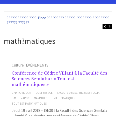
ez
???????????? ???? Pinco ??? ?????? ??????: ???????? ? ???????? ?
?????? ??????
math?matiques
Culture
ÉVÉNEMENTS
Conférence de Cédric Villani à la Faculté des
Sciences Semlalia : « Tout est
mathématiques »
C?DRIC VILLANI
CONFERENCE
FACULT? DES SCIENCES SEMLALIA
IFM
MAROC
MARRAKECH
MATH?MATIQUES
TOUT EST MATH?MATIQUES
Jeudi 19 avril 2018 – 18h30 à la Faculté des Sciences Semlalia
– Amphi X, se tiendra une conférence de Cédric Villani :