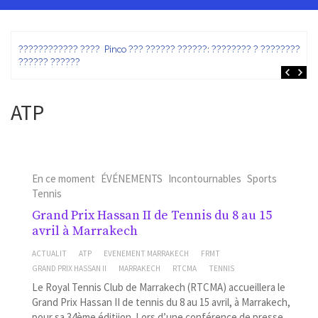
ez
???????????? ???? Pinco ??? ?????? ??????: ???????? ? ???????? ?
?????? ??????
ATP
En ce moment
ÉVÉNEMENTS
Incontournables
Sports
Tennis
Grand Prix Hassan II de Tennis du 8 au 15
avril à Marrakech
ACTUALIT
ATP
EVENEMENT MARRAKECH
FRMT
GRAND PRIX HASSAN II
MARRAKECH
RTCMA
TENNIS
Le Royal Tennis Club de Marrakech (RTCMA) accueillera le
Grand Prix Hassan II de tennis du 8 au 15 avril, à Marrakech,
pour sa 34ème éditiion. Lors d’une conférence de presse,