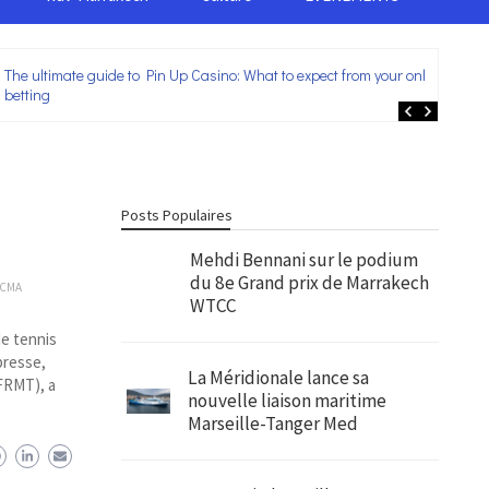
The ultimate guide to Pin Up Casino: What to expect from your online
Lei
betting
ent
Posts Populaires
Mehdi Bennani sur le podium
du 8e Grand prix de Marrakech
CMA
WTCC
de tennis
presse,
La Méridionale lance sa
(FRMT), a
nouvelle liaison maritime
Marseille-Tanger Med