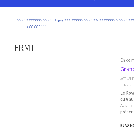
:
???????????? ???? Pinco ??? ?????? ??????: ???????? ? ??????
? ?????? ??????
FRMT
En ce 
Grand
ACTUALI
TENNIS
Le Roya
du 8 au
Aziz Ti
présen
READ M