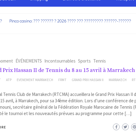
??
Pinco casino: ??? ?????? ? 2026 ???? ??? ????????? ??????-??????
moment
ÉVÉNEMENTS
Incontournables
Sports
Tennis
 Prix Hassan II de Tennis du 8 au 15 avril à Marrakech
T
ATP
EVENEMENT MARRAKECH
FRMT
GRAND PRIX HASSAN II
MARRAKECH
RT
l Tennis Club de Marrakech (RTCMA) accueillera le Grand Prix Hassan II 
 15 avril, à Marrakech, pour sa 34ème éditiion. Lors d’une conférence de 
fnouni, secrétaire général de la Fédération Royale Marocaine de Tennis 
té le tournoi et les nouveautés prévues au programme pour cette […]
ORE