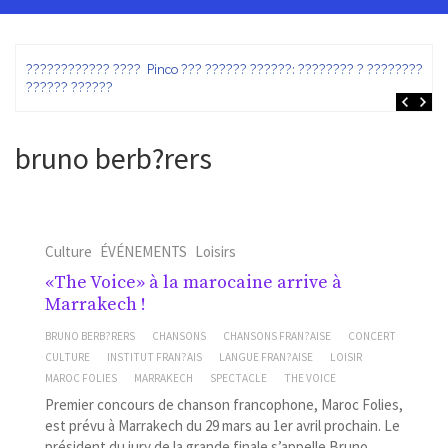
ez
???????????? ???? Pinco ??? ?????? ??????: ???????? ? ???????? ?
?????? ??????
bruno berb?rers
Culture
ÉVÉNEMENTS
Loisirs
«The Voice» à la marocaine arrive à
Marrakech !
BRUNO BERB?RERS
CHANSONS
CHANSONS FRAN?AISE
CONCERT
CULTURE
INSTITUT FRAN?AIS
LANGUE FRAN?AISE
LOISIR
MAROC FOLIES
MARRAKECH
SPECTACLE
THE VOICE
Premier concours de chanson francophone, Maroc Folies,
est prévu à Marrakech du 29 mars au 1er avril prochain. Le
président du jury de la grande finale s’appelle Bruno