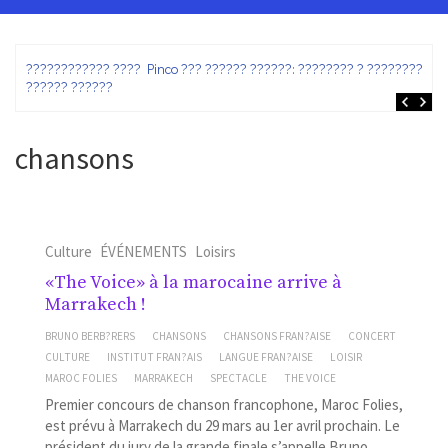
ez
???????????? ???? Pinco ??? ?????? ??????: ???????? ? ???????? ?
?????? ??????
chansons
Culture
ÉVÉNEMENTS
Loisirs
«The Voice» à la marocaine arrive à
Marrakech !
BRUNO BERB?RERS
CHANSONS
CHANSONS FRAN?AISE
CONCERT
CULTURE
INSTITUT FRAN?AIS
LANGUE FRAN?AISE
LOISIR
MAROC FOLIES
MARRAKECH
SPECTACLE
THE VOICE
Premier concours de chanson francophone, Maroc Folies,
est prévu à Marrakech du 29 mars au 1er avril prochain. Le
président du jury de la grande finale s’appelle Bruno