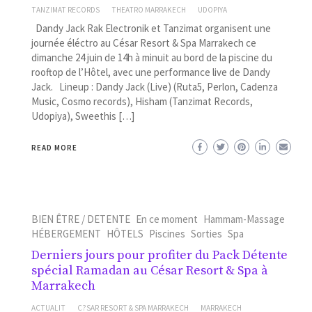
TANZIMAT RECORDS
THEATRO MARRAKECH
UDOPIYA
Dandy Jack Rak Electronik et Tanzimat organisent une
journée éléctro au César Resort & Spa Marrakech ce
dimanche 24 juin de 14h à minuit au bord de la piscine du
rooftop de l’Hôtel, avec une performance live de Dandy
Jack. Lineup : Dandy Jack (Live) (Ruta5, Perlon, Cadenza
Music, Cosmo records), Hisham (Tanzimat Records,
Udopiya), Sweethis […]
READ MORE
BIEN ÊTRE / DETENTE
En ce moment
Hammam-Massage
HÉBERGEMENT
HÔTELS
Piscines
Sorties
Spa
Derniers jours pour profiter du Pack Détente
spécial Ramadan au César Resort & Spa à
Marrakech
ACTUALIT
C?SAR RESORT & SPA MARRAKECH
MARRAKECH