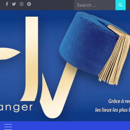
Skip
Search
to
for:
content