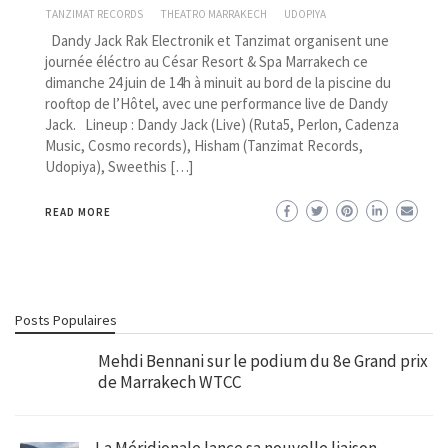
TANZIMAT RECORDS
THEATRO MARRAKECH
UDOPIYA
Dandy Jack Rak Electronik et Tanzimat organisent une
journée éléctro au César Resort & Spa Marrakech ce
dimanche 24 juin de 14h à minuit au bord de la piscine du
rooftop de l’Hôtel, avec une performance live de Dandy
Jack. Lineup : Dandy Jack (Live) (Ruta5, Perlon, Cadenza
Music, Cosmo records), Hisham (Tanzimat Records,
Udopiya), Sweethis […]
READ MORE
Posts Populaires
Mehdi Bennani sur le podium du 8e Grand prix
de Marrakech WTCC
La Méridionale lance sa nouvelle liaison