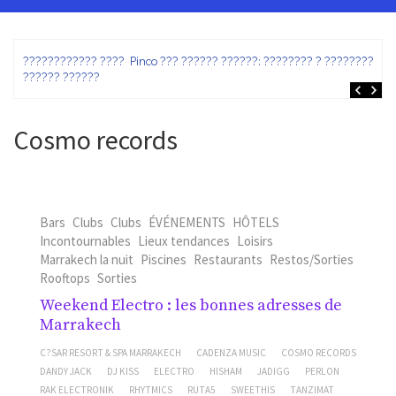
ez
???????????? ???? Pinco ??? ?????? ??????: ???????? ? ???????? ?
?????? ??????
Cosmo records
Bars
Clubs
Clubs
ÉVÉNEMENTS
HÔTELS
Incontournables
Lieux tendances
Loisirs
Marrakech la nuit
Piscines
Restaurants
Restos/Sorties
Rooftops
Sorties
Weekend Electro : les bonnes adresses de
Marrakech
C?SAR RESORT & SPA MARRAKECH
CADENZA MUSIC
COSMO RECORDS
DANDY JACK
DJ KISS
ELECTRO
HISHAM
JADIGG
PERLON
RAK ELECTRONIK
RHYTMICS
RUTA5
SWEETHIS
TANZIMAT