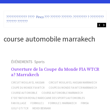
ez
???????????? ???? Pinco ??? ?????? ??????: ???????? ? ???????? ?
?????? ??????
course automobile marrakech
ÉVÉNEMENTS
Sports
Ouverture de la Coupe du Monde FIA WTCR
a? Marrakech
CIRCUIT MOULAY EL HASSAN
CIRCUIT MOULAY EL HASSAN MARRAKECH
COUPE DU MONDE FIA WTCR
COUPE DU MONDE FIA WTCR MARRAKECH
COURSE AUTOMOBILE
COURSE AUTOMOBILE MARRAKECH
E?DE?RATION ROYALE MAROCAINE DES SPORTS AUTOMOBILES
FAN VILLAGE
FORMULE 1
FORMULE 1 MARRAKECH
FRMSA
GOLF GTI TCR
MEHDI BENNANI