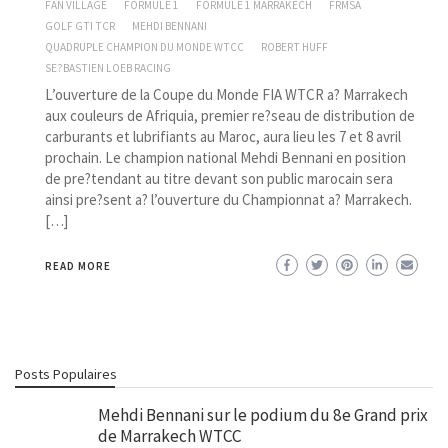
FAN VILLAGE
FORMULE 1
FORMULE 1 MARRAKECH
FRMSA
GOLF GTI TCR
MEHDI BENNANI
QUADRUPLE CHAMPION DU MONDE WTCC
ROBERT HUFF
SE?BASTIEN LOEB RACING
L’ouverture de la Coupe du Monde FIA WTCR a? Marrakech
aux couleurs de Afriquia, premier re?seau de distribution de
carburants et lubrifiants au Maroc, aura lieu les 7 et 8 avril
prochain. Le champion national Mehdi Bennani en position
de pre?tendant au titre devant son public marocain sera
ainsi pre?sent a? l’ouverture du Championnat a? Marrakech.
[…]
READ MORE
Posts Populaires
Mehdi Bennani sur le podium du 8e Grand prix
de Marrakech WTCC