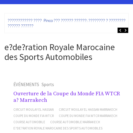
ez
???????????? ???? Pinco ??? ?????? ??????: ???????? ? ???????? ?
?????? ??????
e?de?ration Royale Marocaine
des Sports Automobiles
ÉVÉNEMENTS
Sports
Ouverture de la Coupe du Monde FIA WTCR
a? Marrakech
CIRCUIT MOULAY EL HASSAN
CIRCUIT MOULAY EL HASSAN MARRAKECH
COUPE DU MONDE FIA WTCR
COUPE DU MONDE FIA WTCR MARRAKECH
COURSE AUTOMOBILE
COURSE AUTOMOBILE MARRAKECH
E?DE?RATION ROYALE MAROCAINE DES SPORTS AUTOMOBILES