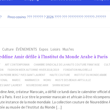
??
Pinco casino: ??? ?????? ? 2026 ???? ??? ????????? ??????-??????
e
Culture
ÉVÉNEMENTS
Expos
Loisirs
Mus?es
ddine Amir défile à l’Institut du Monde Arabe à Paris
T
ART CONTEMPORAIN
CHAMBRE SYNDICALE DE LA HAUTE COUTURE FRAN?AISE
CUL
ION
FASHION WEEK AUTOMNE-HIVER 2018/2019
FONDATION MAJORELLE
N PIERRE BERG?-YVES SAINT LAURENT
HAUTE COUTURE
INSTITUT DU MONDE ARABE
TIONAL
MAROC
MARRAKECH
MOMU
MUS?E DES BEAUX-ARTS LILLE
ES SAINT LAURENT
NOUREDDINE AMIR
SHIRIN NESHAT
ine Amir, créateur Marocain, a défilé ce lundi dans le calendrier officiel 
 à Paris. Il est à ce titre le premier marocain et africain à être récompens
ute instance de la mode mondiale. La collection couture de Noureddine 
tée au musée de l’Institut du Monde […]