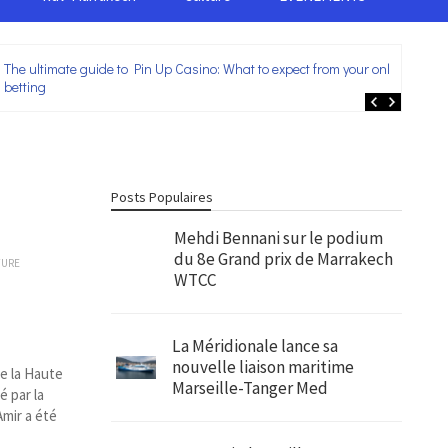
The ultimate guide to Pin Up Casino: What to expect from your online
Lei
betting
ent
Posts Populaires
Mehdi Bennani sur le podium
du 8e Grand prix de Marrakech
TURE
WTCC
La Méridionale lance sa
nouvelle liaison maritime
de la Haute
Marseille-Tanger Med
é par la
Amir a été