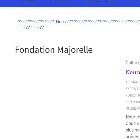
:
???????????? ???? Pinco ??? ?????? ??????: ???????? ? ??????
? ?????? ??????
Fondation Majorelle
Cultur
Noure
ACTUALI
EXPOSIT
FONDATIO
INTERNA
MUSEE YV
Nouredd
Couture
plus ha
présen