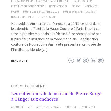
FONDATION PIERRE BERG?-YVES SAINT LAURENT
HAUTE COUTURE
INSTITUT DU MONDE ARABE
INTERNATIONAL
MAROC
MARRAKECH
MOMU
MUS?E DES BEAUX-ARTS LILLE
MUSEE YVES SAINT LAURENT
NOUREDDINE AMIR
SHIRIN NESHAT
Noureddine Amir, créateur Marocain, a défilé ce lundi dans
le calendrier officiel de la Haute Couture à Paris. Il est à ce
titre le premier marocain et africain à être récompensé par
la plus haute instance de la mode mondiale. La collection
couture de Noureddine Amir a été présentée au musée de
l’Institut du Monde […]
READ MORE
Culture
ÉVÉNEMENTS
Les collections de la maison de Pierre Bergé
à Tanger aux enchères
ACTUALIT
ART
ART CONTEMPORAIN
CULTURE
EVENEMENT