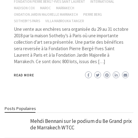
FONDATION PIERRE BERG?-YVES SAINT LAURENT
INTERNATIONAL
MADISON COX
MAROC
MARRAKECH
ONDATION JARDIN MAJORELLE MARRAKECH
PIERRE BERG
SOTHEBY?S PARIS
VILLA MABROUKA TANGER
Une vente aux enchères sera organisée du 29 au 31 octobre
2018 par la maison Sotheby’s à Paris où une importante
collection d’art sera présentée. Une partie des bénéfices
sera reversée à la Fondation Pierre Bergé-Yves Saint
Laurent à Paris et à la Fondation Jardin Majorelle à
Marrakech. Ce sont donc 800 lots, issus des […]
READ MORE
Posts Populaires
Mehdi Bennani sur le podium du 8e Grand prix
de Marrakech WTCC