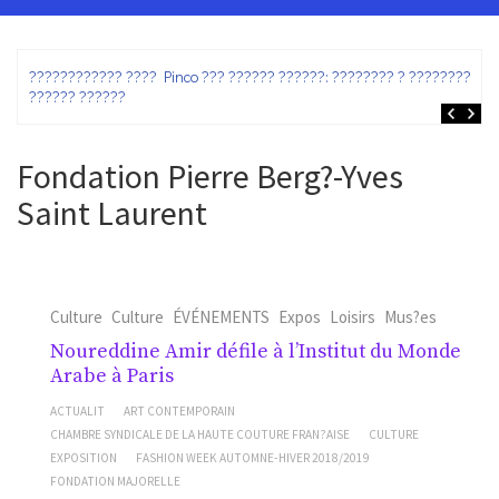
ez
???????????? ???? Pinco ??? ?????? ??????: ???????? ? ???????? ?
?????? ??????
Fondation Pierre Berg?-Yves
Saint Laurent
Culture
Culture
ÉVÉNEMENTS
Expos
Loisirs
Mus?es
Noureddine Amir défile à l’Institut du Monde
Arabe à Paris
ACTUALIT
ART CONTEMPORAIN
CHAMBRE SYNDICALE DE LA HAUTE COUTURE FRAN?AISE
CULTURE
EXPOSITION
FASHION WEEK AUTOMNE-HIVER 2018/2019
FONDATION MAJORELLE