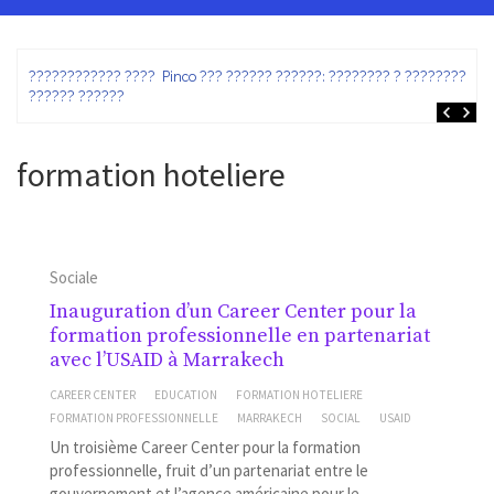
ez
???????????? ???? Pinco ??? ?????? ??????: ???????? ? ???????? ?
?????? ??????
formation hoteliere
Sociale
Inauguration d’un Career Center pour la
formation professionnelle en partenariat
avec l’USAID à Marrakech
CAREER CENTER
EDUCATION
FORMATION HOTELIERE
FORMATION PROFESSIONNELLE
MARRAKECH
SOCIAL
USAID
Un troisième Career Center pour la formation
professionnelle, fruit d’un partenariat entre le
gouvernement et l’agence américaine pour le