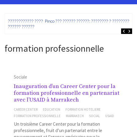
ez
???????????? ???? Pinco ??? ?????? ??????: ???????? ? ???????? ?
?????? ??????
formation professionnelle
Sociale
Inauguration d’un Career Center pour la
formation professionnelle en partenariat
avec l’USAID à Marrakech
CAREER CENTER
EDUCATION
FORMATION HOTELIERE
FORMATION PROFESSIONNELLE
MARRAKECH
SOCIAL
USAID
Un troisième Career Center pour la formation
professionnelle, fruit d’un partenariat entre le
gouvernement et l’agence américaine pour le