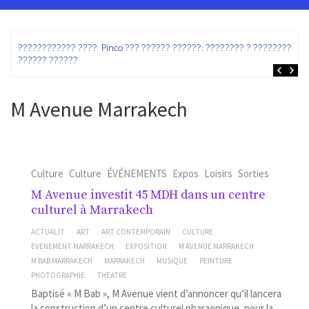
ez
???????????? ???? Pinco ??? ?????? ??????: ???????? ? ???????? ?
?????? ??????
M Avenue Marrakech
Culture
Culture
ÉVÉNEMENTS
Expos
Loisirs
Sorties
M Avenue investit 45 MDH dans un centre
culturel à Marrakech
ACTUALIT
ART
ART CONTEMPORAIN
CULTURE
EVENEMENT MARRAKECH
EXPOSITION
M AVENUE MARRAKECH
M BAB MARRAKECH
MARRAKECH
MUSIQUE
PEINTURE
PHOTOGRAPHIE
THEATRE
Baptisé « M Bab », M Avenue vient d’annoncer qu’il lancera
la construction d’un centre culturel pharaonique, pour la