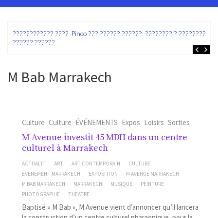
ez
???????????? ???? Pinco ??? ?????? ??????: ???????? ? ???????? ?
?????? ??????
M Bab Marrakech
Culture
Culture
ÉVÉNEMENTS
Expos
Loisirs
Sorties
M Avenue investit 45 MDH dans un centre
culturel à Marrakech
ACTUALIT
ART
ART CONTEMPORAIN
CULTURE
EVENEMENT MARRAKECH
EXPOSITION
M AVENUE MARRAKECH
M BAB MARRAKECH
MARRAKECH
MUSIQUE
PEINTURE
PHOTOGRAPHIE
THEATRE
Baptisé « M Bab », M Avenue vient d’annoncer qu’il lancera
la construction d’un centre culturel pharaonique, pour la