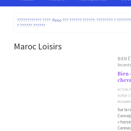
:
???????????? ???? Pinco ??? ?????? ??????: ???????? ? ??????
? ?????? ??????
Maroc Loisirs
BIEN Ê
Incont
Bien-
chev
ACTUALI
HORSE C
MOHAME
Sur la 
Concept
« horse
Connect