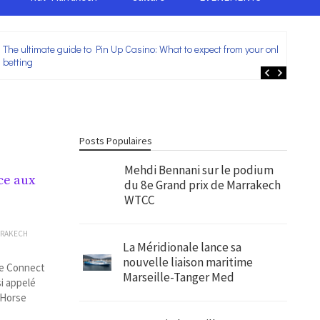
The ultimate guide to Pin Up Casino: What to expect from your online
Lei
betting
ent
Posts Populaires
Mehdi Bennani sur le podium
ce aux
du 8e Grand prix de Marrakech
WTCC
RAKECH
La Méridionale lance sa
nouvelle liaison maritime
rse Connect
Marseille-Tanger Med
si appelé
, Horse