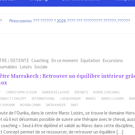
??
Pinco casino: ??? ?????? ? 2026 ???? ??? ????????? ??????-??????
TRE / DETENTE
Coaching
En ce moment
Equitation
Excursions
ournables
Loisirs
Sociale
être Marrakech : Retrouver un équilibre intérieur grâ
aux
T
CHRISTOPHE S?GUIN
DAMIEN DE LA FAYE
ENFANTS
HORSE COACHING
ONNECT CONCEPT
INTERNATIONAL
LAYSA KHIDER
MAROC
MAROC LOISIRS
MAR
D OUKHAM
MOUNA CHAMI
SAFIA KHIDER
SANT
route de l’Ourika, dans le centre Maroc Loisirs, se trouve le domaine Ho
 où il est désormais possible de suivre une thérapie avec le cheval, aus
 coaching ». Seul à être diplômé et validé au Maroc dans cette discipline
 Concept permet de se ressourcer, de retrouver un équilibre […]