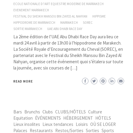
ECOLE NATIONALE D?ART EQUESTRE MODERNE DE MARRAKECH
EVENEMENT MARRAKECH
FESTIVAL DU SHEIKH MANSOU BIN ZAYED AL NAHYAN
HIPPISME
HIPPODROME DE MARRAKECH
MARRAKECH
SOREC
SORTIE MARRAKECH
UAE ABU DHABI RACE DAY
La 2ème édition de l’UAE Abu Dhabi Race Day aura lieu ce
mardi 24 avril à partir de 13h30 à l’hippodrome de Marakech.
La Société Royale d’Encouragement du Cheval (SOREC), en
partenariat avec le Festival du Sheikh Mansou Bin Zayed Al
Nahyan, organise cette événement quoi s’étalera sur toute
la journée, avec six courses de […]
READ MORE
Bars
Brunchs
Clubs
CLUBS/HÔTELS
Culture
Equitation
ÉVÉNEMENTS
HÉBERGEMENT
HÔTELS
Lieux insolites
Lieux tendances
Loisirs
OÙ SE LOGER
Palaces
Restaurants
Restos/Sorties
Sorties
Sports