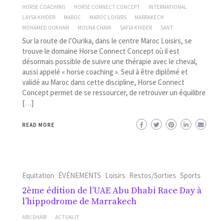
HORSE COACHING
HORSE CONNECT CONCEPT
INTERNATIONAL
LAYSA KHIDER
MAROC
MAROC LOISIRS
MARRAKECH
MOHAMED OUKHAM
MOUNA CHAMI
SAFIA KHIDER
SANT
Sur la route de l’Ourika, dans le centre Maroc Loisirs, se
trouve le domaine Horse Connect Concept où il est
désormais possible de suivre une thérapie avec le cheval,
aussi appelé « horse coaching ». Seul à être diplômé et
validé au Maroc dans cette discipline, Horse Connect
Concept permet de se ressourcer, de retrouver un équilibre
[…]
READ MORE
Equitation
ÉVÉNEMENTS
Loisirs
Restos/Sorties
Sports
2ème édition de l’UAE Abu Dhabi Race Day à
l’hippodrome de Marrakech
ABU DHABI
ACTUALIT