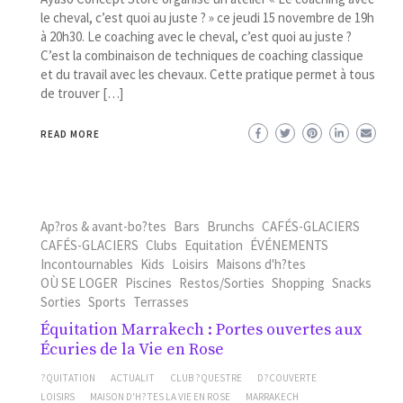
le cheval, c’est quoi au juste ? » ce jeudi 15 novembre de 19h
à 20h30. Le coaching avec le cheval, c’est quoi au juste ?
C’est la combinaison de techniques de coaching classique
et du travail avec les chevaux. Cette pratique permet à tous
de trouver […]
READ MORE
Ap?ros & avant-bo?tes
Bars
Brunchs
CAFÉS-GLACIERS
CAFÉS-GLACIERS
Clubs
Equitation
ÉVÉNEMENTS
Incontournables
Kids
Loisirs
Maisons d'h?tes
OÙ SE LOGER
Piscines
Restos/Sorties
Shopping
Snacks
Sorties
Sports
Terrasses
Équitation Marrakech : Portes ouvertes aux
Écuries de la Vie en Rose
?QUITATION
ACTUALIT
CLUB ?QUESTRE
D?COUVERTE
LOISIRS
MAISON D'H?TES LA VIE EN ROSE
MARRAKECH