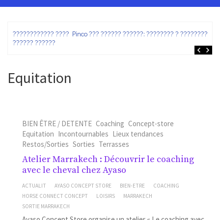
ez
???????????? ???? Pinco ??? ?????? ??????: ???????? ? ???????? ?
?????? ??????
Equitation
BIEN ÊTRE / DETENTE
Coaching
Concept-store
Equitation
Incontournables
Lieux tendances
Restos/Sorties
Sorties
Terrasses
Atelier Marrakech : Découvrir le coaching
avec le cheval chez Ayaso
ACTUALIT
AYASO CONCEPT STORE
BIEN-ETRE
COACHING
HORSE CONNECT CONCEPT
LOISIRS
MARRAKECH
SORTIE MARRAKECH
Ayaso Concept Store organise un atelier « Le coaching avec