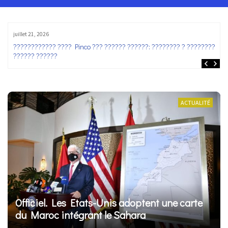
juillet 21, 2026
?
Pinco casino: ??? ?????? ? 2026 ???? ??? ????????? ??????-??????
ACTUALITÉ
Officiel. Les Etats-Unis adoptent une carte
du Maroc intégrant le Sahara