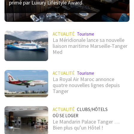
primé par Luxury Lifestyle Award
ACTUALITÉ
Tourisme
La Méridionale lance sa nouvelle
liaison maritime Marseille-Tanger
Med
ACTUALITÉ
Tourisme
La Royal Air Maroc annonce
quatre nouvelles lignes depuis
Tanger
ACTUALITÉ
CLUBS/HÔTELS
OÙ SE LOGER
Le Mandarin Palace Tanger …
Bien plus qu’un Hôtel !