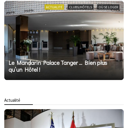
ACTUALITÉ
CLUBS/HÔTELS
OÙ SE LOGER
Le Mandarin Palace Tanger … Bien plus
qu’un Hôtel !
Actualité